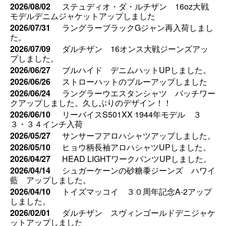
2026/08/02
ステュディオ・ダ・ルチザン 16oz大戦
モデルデニムジャケットアップしました
2026/07/31
ラングラーブラックGジャン再入荷しまし
た。
2026/07/09
ダルチザン 16オンス大戦ジーンズアッ
プしました。
2026/06/27
ブルハイド デニムハットUPしました。
2026/06/26
ストローハットのブルーアップしました
2026/06/24
ラングラーウエスタンシャツ パッチワー
クアップしました。久しぶりのデザイン！！
2026/06/10
リーバイスS501XX 1944年モデル ３
３・３４インチ入荷
2026/05/27
サンサーフアロハシャツアップしました。
2026/05/10
ヒョウ柄長袖アロハシャツUPしました。
2026/04/27
HEAD LIGHTワークパンツUPしました。
2026/04/14
シュガーケーンの砂糖黍ジーンズ ハワイ
藍 アップしました。
2026/04/10
トイズマッコイ ３０周年記念A-2アップ
しました。
2026/02/01
ダルチザン スヴィンゴールドデニジャケ
ットアップしました