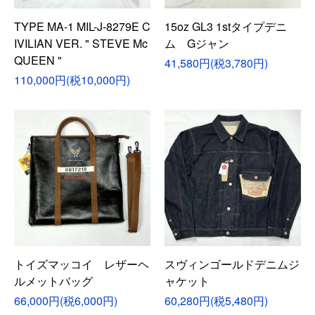
TYPE MA-1 MIL-J-8279E C
15oz GL3 1stタイプデニ
IVILIAN VER. " STEVE Mc
ム Gジャン
QUEEN "
41,580円(税3,780円)
110,000円(税10,000円)
トイズマッコイ レザーヘ
スヴィンゴールドデニムジ
ルメットバッグ
ャケット
66,000円(税6,000円)
60,280円(税5,480円)