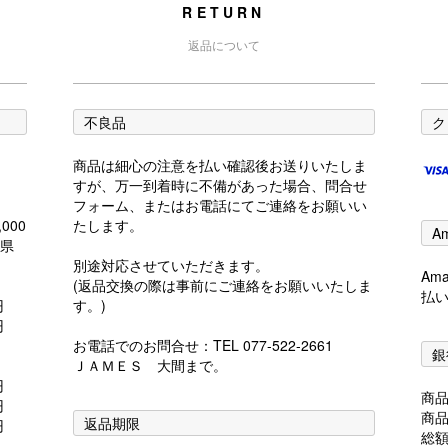
RETURN
返品について
不良品
ク
商品は細心の注意を払い確認後お送りいたしま
すが、万一到着時に不備があった場合、問合せ
フォーム、またはお電話にてご連絡をお願いい
000
たします。
A
島県
別途対応させていただきます。
Am
(返品交換の際は事前にご連絡をお願いいたしま
払
0円
す。)
0円
お電話でのお問合せ：TEL 077-522-2661
銀
ＪＡＭＥＳ 大間まで。
0円
商
0円
商
返品期限
円
総