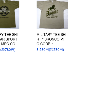
RY TEE SHI
MILITARY TEE SHI
TAR SPORT
RT " BRONCO MF
 MFG.CO.
G.CORP. "
円(税780円)
8,580円(税780円)