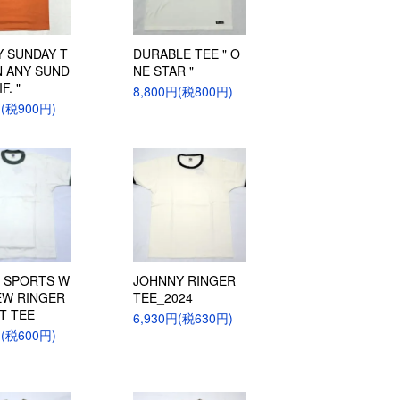
Y SUNDAY T
DURABLE TEE " O
N ANY SUND
NE STAR "
F. "
8,800円(税800円)
円(税900円)
L SPORTS W
JOHNNY RINGER
EW RINGER
TEE_2024
T TEE
6,930円(税630円)
円(税600円)