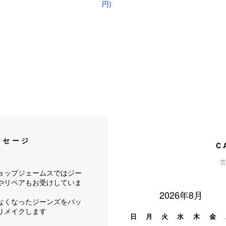
円)
ッセージ
C
営
ョップジェームスではジー
やリペアもお受けしていま
2026年8月
なくなったジーンズをバッ
リメイクします
日
月
火
水
木
金