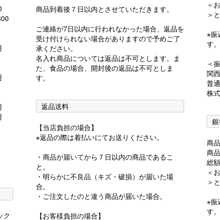
＜お
0
商品到着後７日以内とさせていただきます。
＞
00
ご連絡が7日以内に行われなかった場合、返品を
※
受け付けられない場合がありますので予めご了
す
0円
承ください。
名入れ商品については返品は不可とします。ま
＜
た、食品の場合、開封後の返品は不可としま
関
0円
す。
普通
株
返品送料
0円
0円
銀
【当店負担の場合】
※返品の際は着払いにてお送りください。
商
商
・商品が届いてから７日以内の商品であるこ
総
と。
＜お
・明らかに不良品（キズ・破損）が届いた場
＞
合。
・ご注文したのと違う商品が届いた場合。
※
す
ック
【お客様負担の場合】