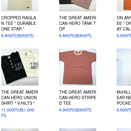
CROPPED RAGLA
THE GREAT AMERI
ON AN
N TEE " DURABLE
CAN HERO TANK T
EE " O
ONE STAR "
OP
AY CALI
9,900円(税900円)
8,800円(税800円)
9,900
THE GREAT AMERI
THE GREAT AMERI
McHIL
CAN HERO UNION
CAN HERO STRIPE
EAR N
SHIRT " V.HILTS "
D TEE
POCKE
11,000円(税1,000
9,900円(税900円)
6,600
円)