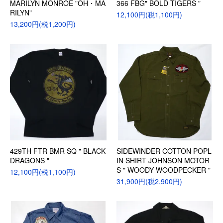
MARILYN MONROE "OH・MA
366 FBG" BOLD TIGERS "
RILYN"
12,100円(税1,100円)
13,200円(税1,200円)
429TH FTR BMR SQ " BLACK
SIDEWINDER COTTON POPL
DRAGONS "
IN SHIRT JOHNSON MOTOR
S " WOODY WOODPECKER "
12,100円(税1,100円)
31,900円(税2,900円)