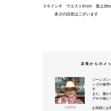
３６インチ ウエスト91cm 股上29cm
多少の誤差はございます
店長からのメ
ジーンズシ
ンズの修理
す
また、履か
グや小物に
大間和雄
お気軽にお