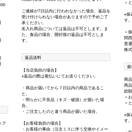
＞
00
ご連絡が7日以内に行われなかった場合、返品を
※
受け付けられない場合がありますので予めご了
す
0円
承ください。
名入れ商品については返品は不可とします。ま
＜
た、食品の場合、開封後の返品は不可としま
関
0円
す。
普通
株
返品送料
0円
0円
銀
【当店負担の場合】
※返品の際は着払いにてお送りください。
商
商
・商品が届いてから７日以内の商品であるこ
総
と。
＜お
・明らかに不良品（キズ・破損）が届いた場
＞
合。
・ご注文したのと違う商品が届いた場合。
※
す
ック
【お客様負担の場合】
・お客様の事由（注文ミスに伴う交換やイメー
＜