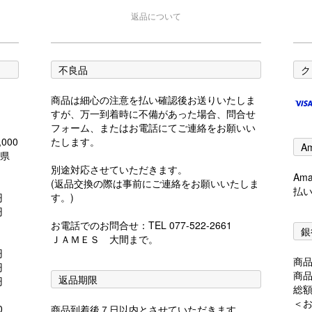
返品について
不良品
ク
商品は細心の注意を払い確認後お送りいたしま
すが、万一到着時に不備があった場合、問合せ
フォーム、またはお電話にてご連絡をお願いい
000
たします。
A
島県
別途対応させていただきます。
Am
(返品交換の際は事前にご連絡をお願いいたしま
払
0円
す。)
0円
お電話でのお問合せ：TEL 077-522-2661
銀
ＪＡＭＥＳ 大間まで。
0円
商
0円
商
返品期限
円
総
＜お
0
商品到着後７日以内とさせていただきます。