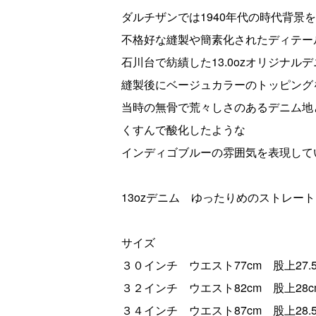
ダルチザンでは1940年代の時代背景
不格好な縫製や簡素化されたディテー
石川台で紡績した13.0ozオリジナ
縫製後にベージュカラーのトッピング
当時の無骨で荒々しさのあるデニム地
くすんで酸化したような
インディゴブルーの雰囲気を表現して
13ozデニム ゆったりめのストレート
サイズ
３０インチ ウエスト77cm 股上27.5
３２インチ ウエスト82cm 股上28c
３４インチ ウエスト87cm 股上28.5